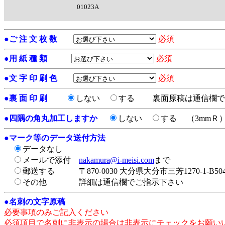
01023A
●
ご 注 文 枚 数
必須
●
用 紙 種 類
必須
●
文 字 印 刷 色
必須
●
裏 面 印 刷
しない
する
裏面原稿は通信欄で
●
四隅の角丸加工しますか
しない
する
（3mmＲ
●
マーク等のデータ送付方法
データなし
メールで添付
nakamura@i-meisi.com
まで
郵送する
〒870-0030 大分県大分市三芳1270-1-
その他
詳細は通信欄でご指示下さい
●
名刺の文字原稿
必要事項のみご記入ください
必須項目で名刺に非表示の場合は非表示にチェックをお願い