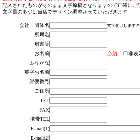
記入されたものがそのまま文字原稿となりますので正確にご
文字量の多少は当店でデザイン調整させていただきます
会社・団体名
文字化けしますの
所属名
肩書等
お名前
必須
非表
ふりがな
英字お名前
郵便番号
ご住所
TEL
FAX
携帯TEL
E-mail(1)
E-mail(2)