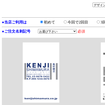
●
当店ご利用は
初めて
今回で2回目
3
●
ご注文名刺記号
必須