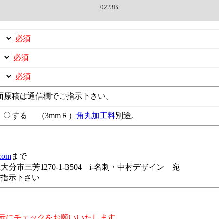
0223B
必須
必須
必須
面原稿は通信欄でご指示下さい。
い
する
（3mmＲ）
角丸加工料
別途。
.com
まで
分県大分市三芳1270-1-B504 i-名刺・中村デザイン 宛
ご指示下さい
示にチェックをお願いいたします