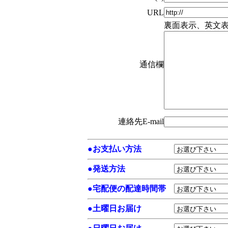
URL
裏面表示、英文
通信欄
連絡先E-mail
●
お支払い方法
●
発送方法
●
宅配便の配達時間帯
●
土曜日お届け