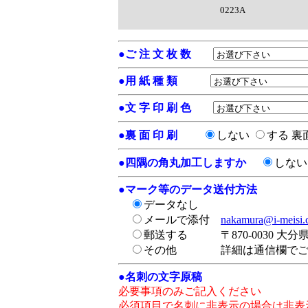
0223A
●
ご 注 文 枚 数
●
用 紙 種 類
●
文 字 印 刷 色
●
裏 面 印 刷
しない
する
裏
●
四隅の角丸加工しますか
しな
●
マーク等のデータ送付方法
データなし
メールで添付
nakamura@i-meisi
郵送する
〒870-0030 大
その他
詳細は通信欄で
●
名刺の文字原稿
必要事項のみご記入ください
必須項目で名刺に非表示の場合は非表