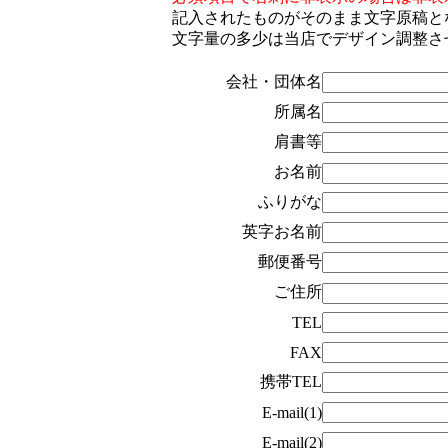
記入されたものがそのまま文字原稿と
文字量の多少は当店でデザイン調整さ
会社・団体名
所属名
肩書等
お名前
ふりがな
英字お名前
郵便番号
ご住所
TEL
FAX
携帯TEL
E-mail(1)
E-mail(2)