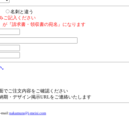
じ
名刺と違う
みご記入ください
』が『請求書・領収書の宛名』になります
い。
面でご注文内容をご確認ください
納期・デザイン掲示URLをご連絡いたします
ail:
nakamura@i-meisi.com