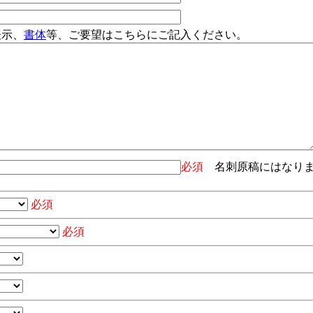
表示、
書体
等、ご要望はこちらにご記入ください。
必須
名刺原稿にはなり
必須
必須