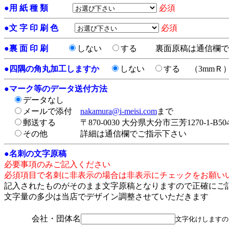
●
用 紙 種 類
必須
●
文 字 印 刷 色
必須
●
裏 面 印 刷
しない
する
裏面原稿は通信欄で
●
四隅の角丸加工しますか
しない
する
（3mmＲ
●
マーク等のデータ送付方法
データなし
メールで添付
nakamura@i-meisi.com
まで
郵送する
〒870-0030 大分県大分市三芳1270-1-
その他
詳細は通信欄でご指示下さい
●
名刺の文字原稿
必要事項のみご記入ください
必須項目で名刺に非表示の場合は非表示にチェックをお願い
記入されたものがそのまま文字原稿となりますので正確にご
文字量の多少は当店でデザイン調整させていただきます
会社・団体名
文字化けしますの