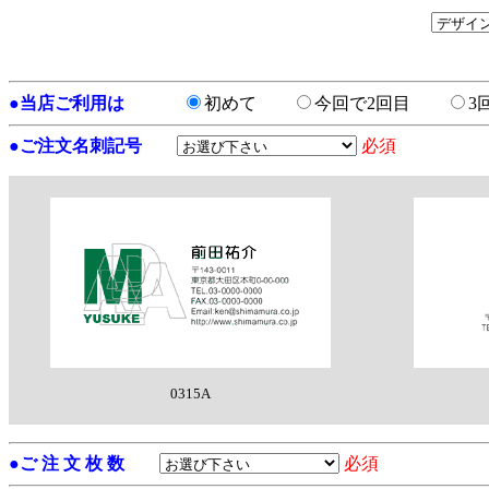
●
当店ご利用は
初めて
今回で2回目
3
●
ご注文名刺記号
必須
0315A
●
ご 注 文 枚 数
必須