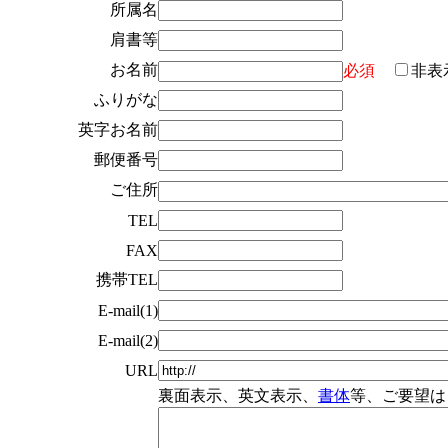
所属名
肩書等
お名前
必須
非表
ふりがな
英字お名前
郵便番号
ご住所
TEL
FAX
携帯TEL
E-mail(1)
E-mail(2)
URL
裏面表示、英文表示、
書体
等、ご要望は