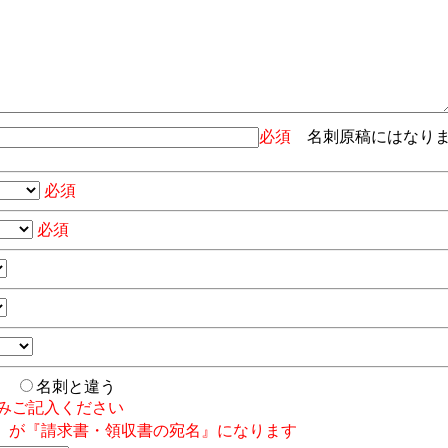
必須
名刺原稿にはなり
必須
必須
じ
名刺と違う
みご記入ください
』が『請求書・領収書の宛名』になります