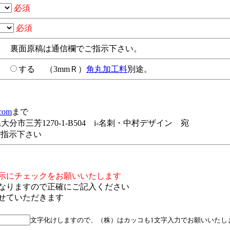
必須
必須
裏面原稿は通信欄でご指示下さい。
い
する
（3mmＲ）
角丸加工料
別途。
.com
まで
分県大分市三芳1270-1-B504 i-名刺・中村デザイン 宛
ご指示下さい
示にチェックをお願いいたします
なりますので正確にご記入ください
せていただきます
文字化けしますので、（株）はカッコも1文字入力でお願いいたし