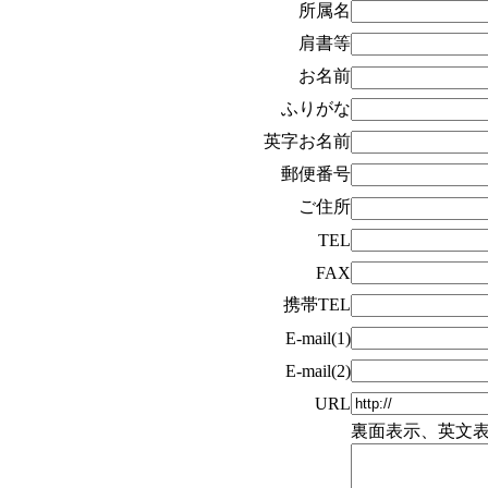
所属名
肩書等
お名前
ふりがな
英字お名前
郵便番号
ご住所
TEL
FAX
携帯TEL
E-mail(1)
E-mail(2)
URL
裏面表示、英文