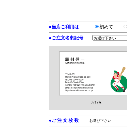
●
当店ご利用は
初めて
●
ご注文名刺記号
0719A
●
ご 注 文 枚 数