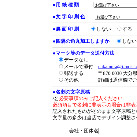
●
用 紙 種 類
●
文 字 印 刷 色
●
裏 面 印 刷
しない
する
●
四隅の角丸加工しますか
しな
●
マーク等のデータ送付方法
データなし
メールで添付
nakamura@i-meisi
郵送する
〒870-0030 大
その他
詳細は通信欄で
●
名刺の文字原稿
s∑
必要事項のみご記入ください
必須項目で名刺に非表示の場合は非表
記入されたものがそのまま文字原稿と
文字量の多少は当店でデザイン調整さ
会社・団体名