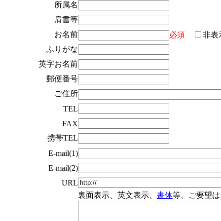
所属名
肩書等
お名前
必須
非表
ふりがな
英字お名前
郵便番号
ご住所
TEL
FAX
携帯TEL
E-mail(1)
E-mail(2)
URL
裏面表示、英文表示、
書体
等、ご要望は