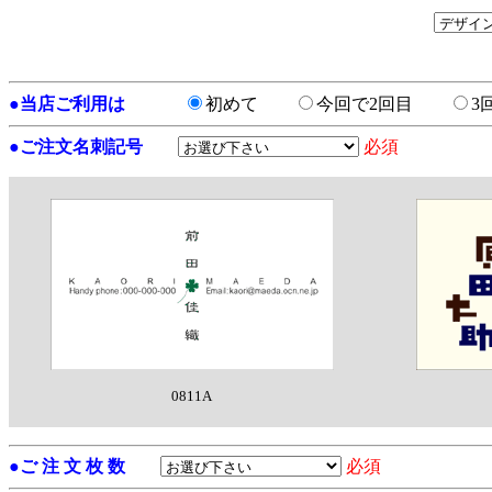
●
当店ご利用は
初めて
今回で2回目
3
●
ご注文名刺記号
必須
0811A
●
ご 注 文 枚 数
必須