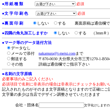
●
用 紙 種 類
必須
●
文 字 印 刷 色
必須
●
裏 面 印 刷
しない
する
裏面原稿は通信欄で
●
四隅の角丸加工しますか
しない
する
（3mmＲ
●
マーク等のデータ送付方法
データなし
メールで添付
nakamura@i-meisi.com
まで
郵送する
〒870-0030 大分県大分市三芳1270-1-
その他
詳細は通信欄でご指示下さい
●
名刺の文字原稿
必要事項のみご記入ください
必須項目で名刺に非表示の場合は非表示にチェックをお願い
記入されたものがそのまま文字原稿となりますので正確にご
文字量の多少は当店でデザイン調整させていただきます
会社・団体名
文字化けしますの