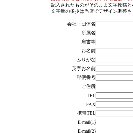
記入されたものがそのまま文字原稿と
文字量の多少は当店でデザイン調整さ
会社・団体名
所属名
肩書等
お名前
ふりがな
英字お名前
郵便番号
ご住所
TEL
FAX
携帯TEL
E-mail(1)
E-mail(2)