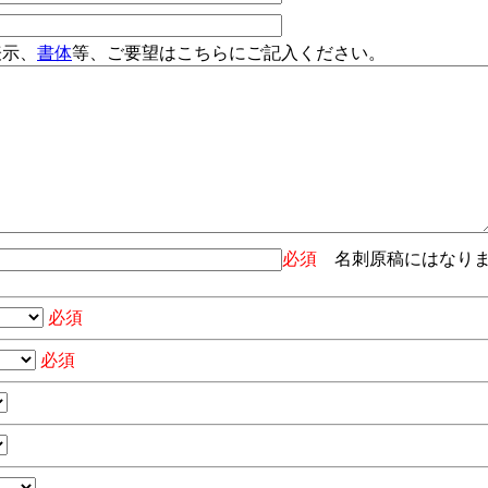
表示、
書体
等、ご要望はこちらにご記入ください。
必須
名刺原稿にはなり
必須
必須