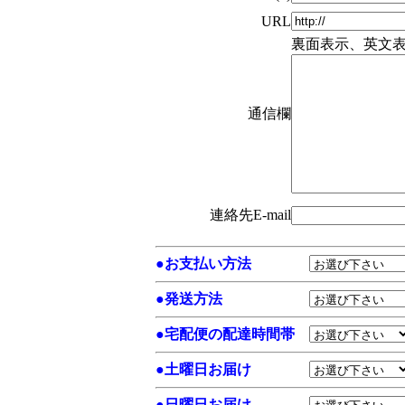
URL
裏面表示、英文
通信欄
連絡先E-mail
●
お支払い方法
●
発送方法
●
宅配便の配達時間帯
●
土曜日お届け
●
日曜日お届け