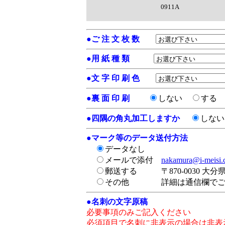
0911A
●
ご 注 文 枚 数
●
用 紙 種 類
●
文 字 印 刷 色
●
裏 面 印 刷
しない
する
●
四隅の角丸加工しますか
しな
●
マーク等のデータ送付方法
データなし
メールで添付
nakamura@i-meisi
郵送する
〒870-0030 大
その他
詳細は通信欄で
●
名刺の文字原稿
必要事項のみご記入ください
必須項目で名刺に非表示の場合は非表