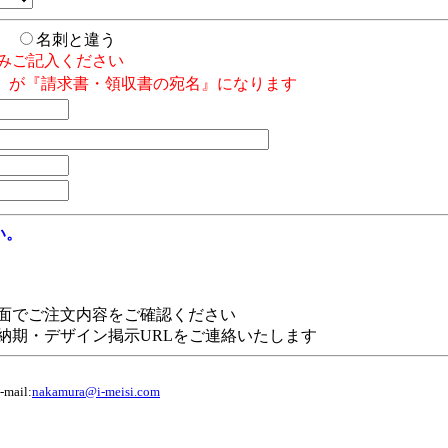
じ
名刺と違う
みご記入ください
』が『請求書・領収書の宛名』になります
い。
面でご注文内容をご確認ください
納期・デザイン掲示URLをご連絡いたします
ail:
nakamura@i-meisi.com