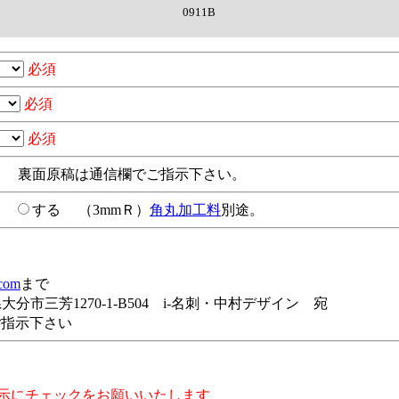
0911B
必須
必須
必須
裏面原稿は通信欄でご指示下さい。
い
する
（3mmＲ）
角丸加工料
別途。
.com
まで
分県大分市三芳1270-1-B504 i-名刺・中村デザイン 宛
ご指示下さい
示にチェックをお願いいたします