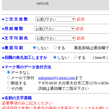
100521B
●
ご 注 文 枚 数
必須
●
用 紙 種 類
必須
●
文 字 印 刷 色
必須
●
裏 面 印 刷
しない
する
裏面原稿は通信欄で
●
四隅の角丸加工しますか
しない
する
（3mmＲ
●
マーク等のデータ送付方法
データなし
メールで添付
nakamura@i-meisi.com
まで
郵送する
〒870-0030 大分県大分市三芳1270-1-
その他
詳細は通信欄でご指示下さい
●
名刺の文字原稿
必要事項のみご記入ください
必須項目で名刺に非表示の場合は非表示にチェックをお願い