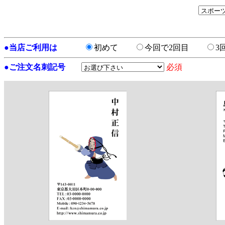
●
当店ご利用は
初めて
今回で2回目
3
●
ご注文名刺記号
必須