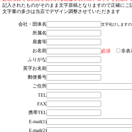
記入されたものがそのまま文字原稿となりますので正確にご
文字量の多少は当店でデザイン調整させていただきます
会社・団体名
文字化けしますの
所属名
肩書等
お名前
必須
非表
ふりがな
英字お名前
郵便番号
ご住所
TEL
FAX
携帯TEL
E-mail(1)
E-mail(2)