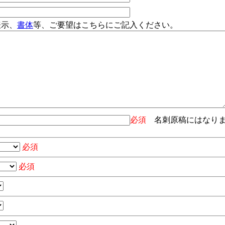
表示、
書体
等、ご要望はこちらにご記入ください。
必須
名刺原稿にはなり
必須
必須