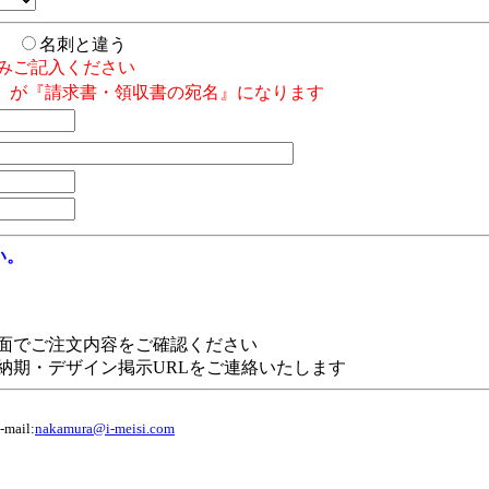
じ
名刺と違う
みご記入ください
』が『請求書・領収書の宛名』になります
い。
面でご注文内容をご確認ください
納期・デザイン掲示URLをご連絡いたします
ail:
nakamura@i-meisi.com