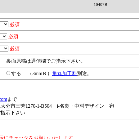
10407B
必須
必須
必須
裏面原稿は通信欄でご指示下さい。
い
する
（3mmＲ）
角丸加工料
別途。
.com
まで
分県大分市三芳1270-1-B504 i-名刺・中村デザイン 宛
ご指示下さい
示にチェックをお願いいたします