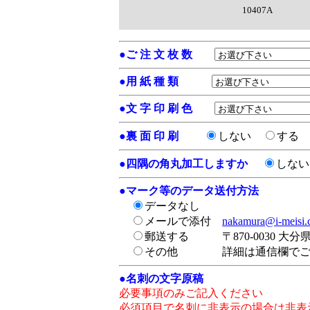
10407A
●
ご 注 文 枚 数
●
用 紙 種 類
●
文 字 印 刷 色
●
裏 面 印 刷
しない
する
●
四隅の角丸加工しますか
しな
●
マーク等のデータ送付方法
データなし
メールで添付
nakamura@i-meisi
郵送する
〒870-0030 大
その他
詳細は通信欄で
●
名刺の文字原稿
必要事項のみご記入ください
必須項目で名刺に非表示の場合は非表