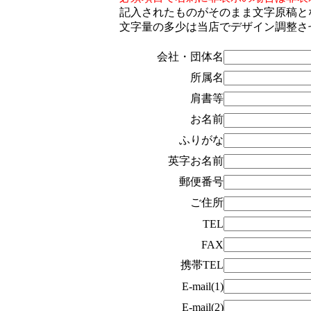
記入されたものがそのまま文字原稿と
文字量の多少は当店でデザイン調整さ
会社・団体名
所属名
肩書等
お名前
ふりがな
英字お名前
郵便番号
ご住所
TEL
FAX
携帯TEL
E-mail(1)
E-mail(2)