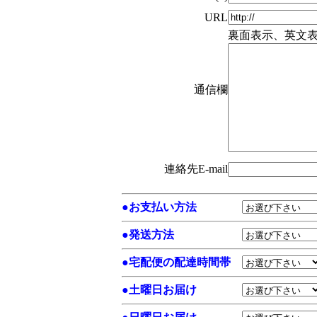
URL
裏面表示、英文
通信欄
連絡先E-mail
●
お支払い方法
●
発送方法
●
宅配便の配達時間帯
●
土曜日お届け