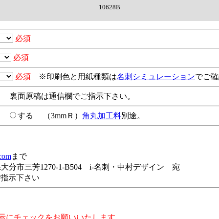
10628B
必須
必須
必須
※印刷色と用紙種類は
名刺シミュレーション
でご確
裏面原稿は通信欄でご指示下さい。
い
する
（3mmＲ）
角丸加工料
別途。
.com
まで
分県大分市三芳1270-1-B504 i-名刺・中村デザイン 宛
ご指示下さい
示にチェックをお願いいたします