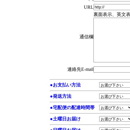
URL
裏面表示、英文
通信欄
連絡先E-mail
●
お支払い方法
●
発送方法
●
宅配便の配達時間帯
●
土曜日お届け