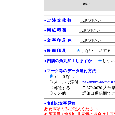
10628A
●
ご 注 文 枚 数
●
用 紙 種 類
●
文 字 印 刷 色
●
裏 面 印 刷
しない
する
●
四隅の角丸加工しますか
しな
●
マーク等のデータ送付方法
データなし
メールで添付
nakamura@i-meisi
郵送する
〒870-0030 大
その他
詳細は通信欄で
●
名刺の文字原稿
必要事項のみご記入ください
必須項目で名刺に非表示の場合は非表