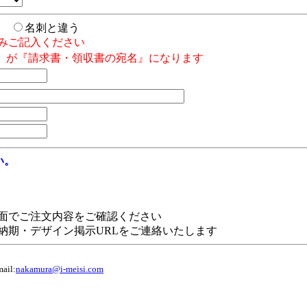
じ
名刺と違う
みご記入ください
』が『請求書・領収書の宛名』になります
い。
面でご注文内容をご確認ください
納期・デザイン掲示URLをご連絡いたします
il:
nakamura@i-meisi.com