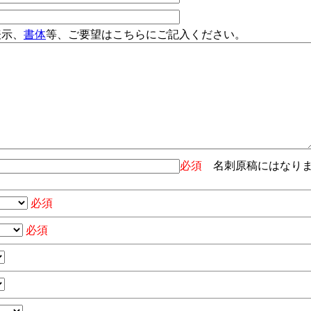
表示、
書体
等、ご要望はこちらにご記入ください。
必須
名刺原稿にはなり
必須
必須