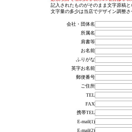
記入されたものがそのまま文字原稿と
文字量の多少は当店でデザイン調整さ
会社・団体名
所属名
肩書等
お名前
ふりがな
英字お名前
郵便番号
ご住所
TEL
FAX
携帯TEL
E-mail(1)
E-mail(2)