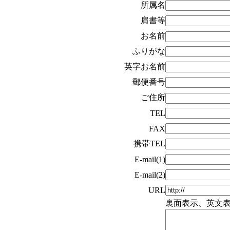
所属名
肩書等
お名前
ふりがな
英字お名前
郵便番号
ご住所
TEL
FAX
携帯TEL
E-mail(1)
E-mail(2)
URL
裏面表示、英文