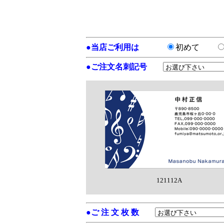
●
当店ご利用は
初めて
●
ご注文名刺記号
121112A
●
ご 注 文 枚 数