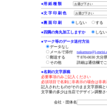
●
用 紙 種 類
●
文 字 印 刷 色
●
裏 面 印 刷
しない
する
●
四隅の角丸加工しますか
しな
●
マーク等のデータ送付方法
データなし
メールで添付
nakamura@i-meisi
郵送する
〒870-0030 大
その他
詳細は通信欄で
●
名刺の文字原稿
必要事項のみご記入ください
必須項目で名刺に非表示の場合は非表
記入されたものがそのまま文字原稿と
文字量の多少は当店でデザイン調整さ
会社・団体名