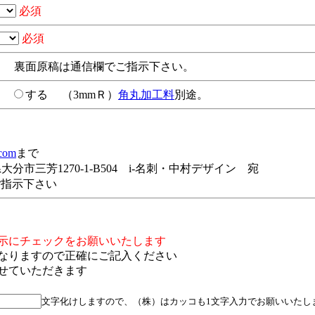
必須
必須
裏面原稿は通信欄でご指示下さい。
い
する
（3mmＲ）
角丸加工料
別途。
.com
まで
分県大分市三芳1270-1-B504 i-名刺・中村デザイン 宛
ご指示下さい
示にチェックをお願いいたします
なりますので正確にご記入ください
せていただきます
文字化けしますので、（株）はカッコも1文字入力でお願いいたし