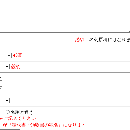
必須
名刺原稿にはなり
必須
必須
じ
名刺と違う
みご記入ください
』が『請求書・領収書の宛名』になります