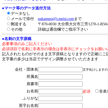
●
マーク等のデータ送付方法
データなし
メールで添付
nakamura@i-meisi.com
まで
郵送する
〒870-0030 大分県大分市三芳1270-1-
その他
詳細は通信欄でご指示下さい
●
名刺の文字原稿
必要事項のみご記入ください
必須項目で名刺に非表示の場合は非表示にチェックをお願い
記入されたものがそのまま文字原稿となりますので正確にご
文字量の多少は当店でデザイン調整させていただきます
会社・団体名
文字化けしますの
所属名
肩書等
お名前
必須
非表
ふりがな
英字お名前