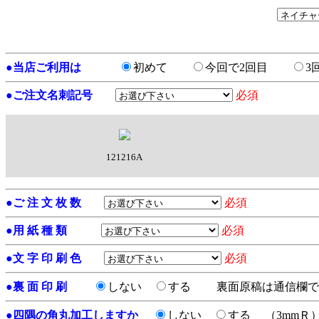
●
当店ご利用は
初めて
今回で2回目
3
●
ご注文名刺記号
必須
121216A
●
ご 注 文 枚 数
必須
●
用 紙 種 類
必須
●
文 字 印 刷 色
必須
●
裏 面 印 刷
しない
する
裏面原稿は通信欄で
●
四隅の角丸加工しますか
しない
する
（3mmＲ