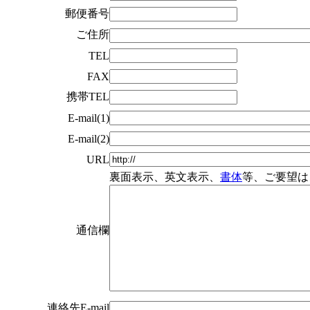
郵便番号
ご住所
TEL
FAX
携帯TEL
E-mail(1)
E-mail(2)
URL
裏面表示、英文表示、
書体
等、ご要望は
通信欄
連絡先E-mail