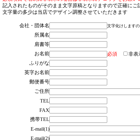
記入されたものがそのまま文字原稿となりますので正確にご
文字量の多少は当店でデザイン調整させていただきます
会社・団体名
文字化けしますの
所属名
肩書等
お名前
必須
非表
ふりがな
英字お名前
郵便番号
ご住所
TEL
FAX
携帯TEL
E-mail(1)
E-mail(2)