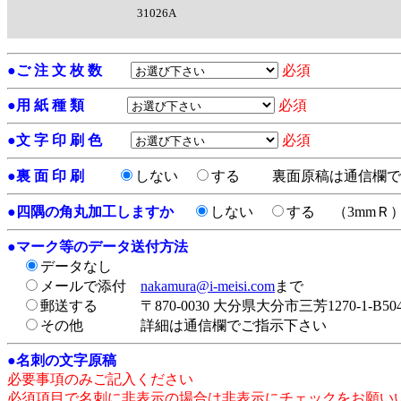
31026A
●
ご 注 文 枚 数
必須
●
用 紙 種 類
必須
●
文 字 印 刷 色
必須
●
裏 面 印 刷
しない
する
裏面原稿は通信欄で
●
四隅の角丸加工しますか
しない
する
（3mmＲ
●
マーク等のデータ送付方法
データなし
メールで添付
nakamura@i-meisi.com
まで
郵送する
〒870-0030 大分県大分市三芳1270-1-
その他
詳細は通信欄でご指示下さい
●
名刺の文字原稿
必要事項のみご記入ください
必須項目で名刺に非表示の場合は非表示にチェックをお願い