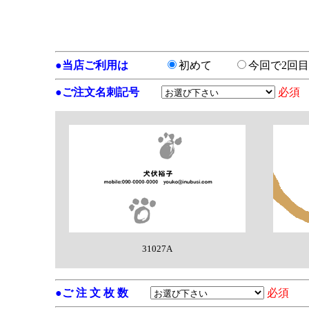
●
当店ご利用は
初めて
今回で2
●
ご注文名刺記号
必須
31027A
●
ご 注 文 枚 数
必須