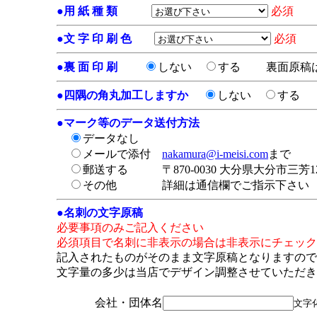
●
用 紙 種 類
必須
●
文 字 印 刷 色
必須
●
裏 面 印 刷
しない
する
裏面原稿
●
四隅の角丸加工しますか
しない
する
●
マーク等のデータ送付方法
データなし
メールで添付
nakamura@i-meisi.com
まで
郵送する
〒870-0030 大分県大分市三芳1
その他
詳細は通信欄でご指示下さい
●
名刺の文字原稿
必要事項のみご記入ください
必須項目で名刺に非表示の場合は非表示にチェック
記入されたものがそのまま文字原稿となりますので
文字量の多少は当店でデザイン調整させていただき
会社・団体名
文字