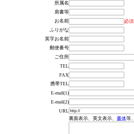
所属名
肩書等
お名前
必須
ふりがな
英字お名前
郵便番号
ご住所
TEL
FAX
携帯TEL
E-mail(1)
E-mail(2)
URL
裏面表示、英文表示、
書体
等