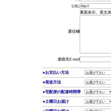
URL
裏面表示、英文
通信欄
連絡先E-mail
●
お支払い方法
●
発送方法
●
宅配便の配達時間帯
●
土曜日お届け