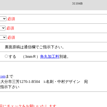
31104B
必須
必須
必須
裏面原稿は通信欄でご指示下さい。
い
する
（3mmＲ）
角丸加工料
別途。
.com
まで
分県大分市三芳1270-1-B504 i-名刺・中村デザイン 宛
ご指示下さい
示にチェックをお願いいたします