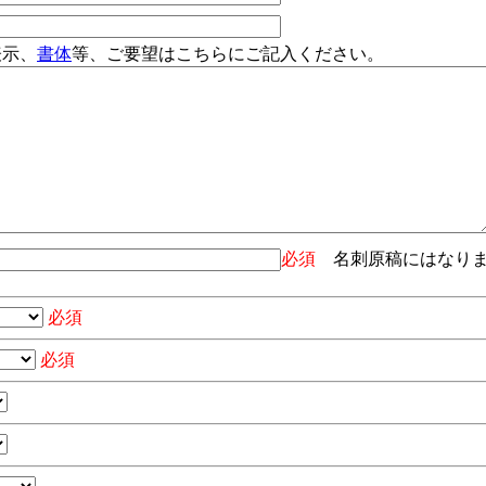
表示、
書体
等、ご要望はこちらにご記入ください。
必須
名刺原稿にはなり
必須
必須