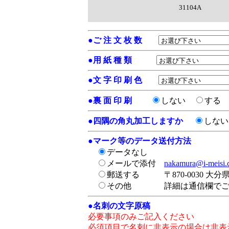
31104A
●
ご 注 文 枚 数
●
用 紙 種 類
●
文 字 印 刷 色
●
裏 面 印 刷
しない
する
●
四隅の角丸加工しますか
しな
●
マーク等のデータ送付方法
データなし
メールで添付
nakamura@i-meisi
郵送する
〒870-0030 大
その他
詳細は通信欄で
●
名刺の文字原稿
必要事項のみご記入ください
必須項目で名刺に非表示の場合は非表