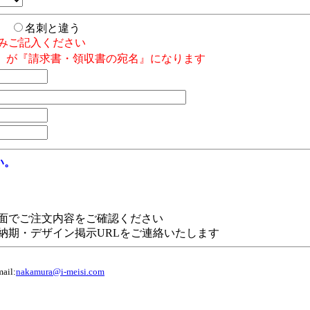
じ
名刺と違う
みご記入ください
』が『請求書・領収書の宛名』になります
い。
面でご注文内容をご確認ください
納期・デザイン掲示URLをご連絡いたします
il:
nakamura@i-meisi.com