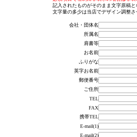
記入されたものがそのまま文字原稿と
文字量の多少は当店でデザイン調整さ
会社・団体名
所属名
肩書等
お名前
ふりがな
英字お名前
郵便番号
ご住所
TEL
FAX
携帯TEL
E-mail(1)
E-mail(2)