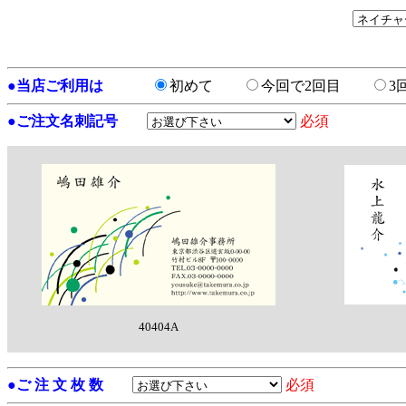
●
当店ご利用は
初めて
今回で2回目
3
●
ご注文名刺記号
必須
40404A
●
ご 注 文 枚 数
必須