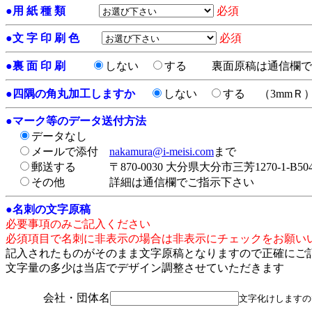
●
用 紙 種 類
必須
●
文 字 印 刷 色
必須
●
裏 面 印 刷
しない
する
裏面原稿は通信欄で
●
四隅の角丸加工しますか
しない
する
（3mmＲ
●
マーク等のデータ送付方法
データなし
メールで添付
nakamura@i-meisi.com
まで
郵送する
〒870-0030 大分県大分市三芳1270-1-
その他
詳細は通信欄でご指示下さい
●
名刺の文字原稿
必要事項のみご記入ください
必須項目で名刺に非表示の場合は非表示にチェックをお願い
記入されたものがそのまま文字原稿となりますので正確にご
文字量の多少は当店でデザイン調整させていただきます
会社・団体名
文字化けしますの