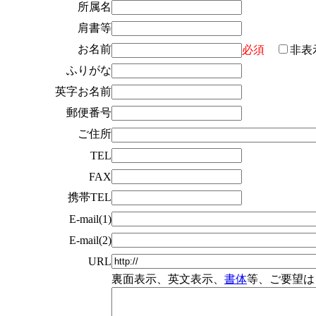
所属名
肩書等
お名前
必須
非表
ふりがな
英字お名前
郵便番号
ご住所
TEL
FAX
携帯TEL
E-mail(1)
E-mail(2)
URL
裏面表示、英文表示、
書体
等、ご要望は