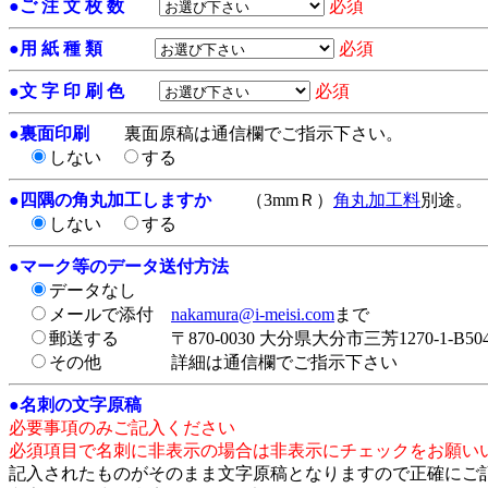
●
ご 注 文 枚 数
必須
●
用 紙 種 類
必須
●
文 字 印 刷 色
必須
●
裏面印刷
裏面原稿は通信欄でご指示下さい。
しない
する
●
四隅の角丸加工しますか
（3mmＲ）
角丸加工料
別途。
しない
する
●
マーク等のデータ送付方法
データなし
メールで添付
nakamura@i-meisi.com
まで
郵送する
〒870-0030 大分県大分市三芳1270-1-
その他
詳細は通信欄でご指示下さい
●
名刺の文字原稿
必要事項のみご記入ください
必須項目で名刺に非表示の場合は非表示にチェックをお願い
記入されたものがそのまま文字原稿となりますので正確にご