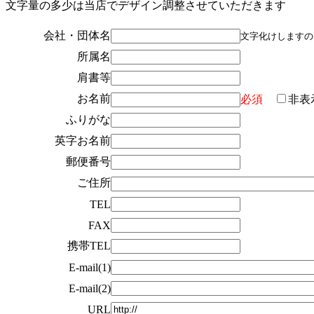
文字量の多少は当店でデザイン調整させていただきます
会社・団体名
文字化けしますの
所属名
肩書等
お名前
必須
非表
ふりがな
英字お名前
郵便番号
ご住所
TEL
FAX
携帯TEL
E-mail(1)
E-mail(2)
URL