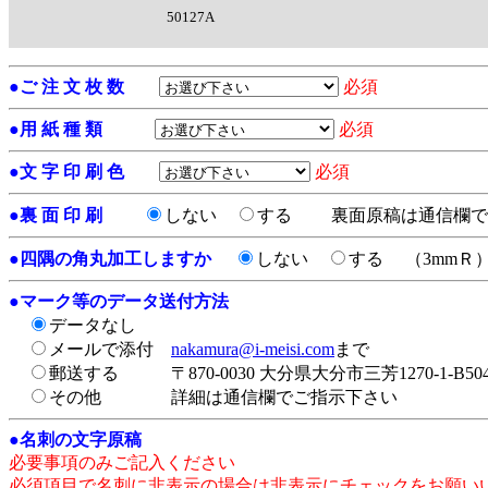
50127A
●
ご 注 文 枚 数
必須
●
用 紙 種 類
必須
●
文 字 印 刷 色
必須
●
裏 面 印 刷
しない
する
裏面原稿は通信欄で
●
四隅の角丸加工しますか
しない
する
（3mmＲ
●
マーク等のデータ送付方法
データなし
メールで添付
nakamura@i-meisi.com
まで
郵送する
〒870-0030 大分県大分市三芳1270-1-
その他
詳細は通信欄でご指示下さい
●
名刺の文字原稿
必要事項のみご記入ください
必須項目で名刺に非表示の場合は非表示にチェックをお願い