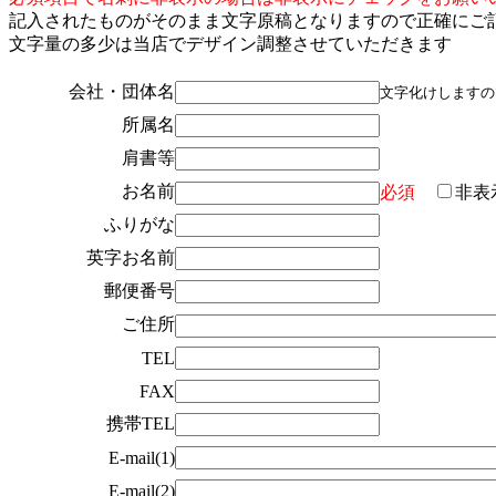
記入されたものがそのまま文字原稿となりますので正確にご
文字量の多少は当店でデザイン調整させていただきます
会社・団体名
文字化けしますの
所属名
肩書等
お名前
必須
非表
ふりがな
英字お名前
郵便番号
ご住所
TEL
FAX
携帯TEL
E-mail(1)
E-mail(2)