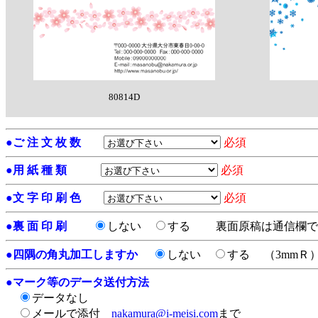
80814D
●
ご 注 文 枚 数
必須
●
用 紙 種 類
必須
●
文 字 印 刷 色
必須
●
裏 面 印 刷
しない
する
裏面原稿は通信欄で
●
四隅の角丸加工しますか
しない
する
（3mmＲ
●
マーク等のデータ送付方法
データなし
メールで添付
nakamura@i-meisi.com
まで