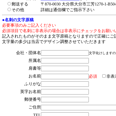
郵送する
〒870-0030 大分県大分市三芳1270-1-
その他
詳細は通信欄でご指示下さい
●
名刺の文字原稿
必要事項のみご記入ください
必須項目で名刺に非表示の場合は非表示にチェックをお願い
記入されたものがそのまま文字原稿となりますので正確にご
文字量の多少は当店でデザイン調整させていただきます
会社・団体名
文字化けしますの
所属名
肩書等
お名前
必須
非表
ふりがな
英字お名前
郵便番号
ご住所
TEL