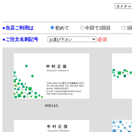
●
当店ご利用は
初めて
今回で2回目
3
●
ご注文名刺記号
必須
80814A