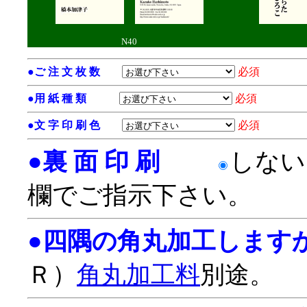
N40
●
ご 注 文 枚 数
必須
●
用 紙 種 類
必須
●
文 字 印 刷 色
必須
●
裏 面 印 刷
しな
欄でご指示下さい。
●
四隅の角丸加工します
Ｒ）
角丸加工料
別途。