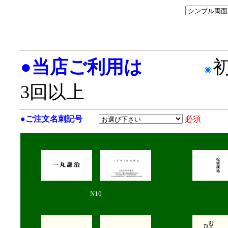
●
当店ご利用は
3回以上
●
ご注文名刺記号
必須
N10