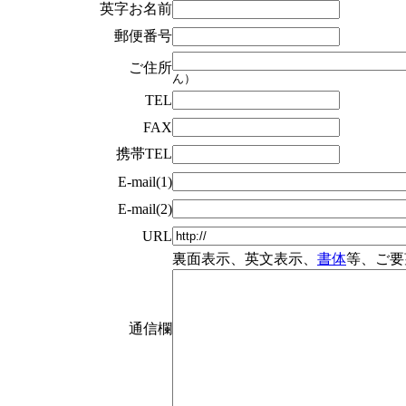
英字お名前
郵便番号
ご住所
ん）
TEL
FAX
携帯TEL
E-mail(1)
E-mail(2)
URL
裏面表示、英文表示、
書体
等、ご要
通信欄