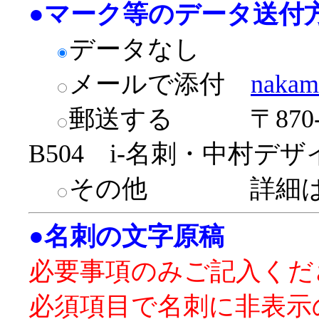
●
マーク等のデータ送付
データなし
メールで添付
nakam
郵送する
〒870
B504 i-名刺・中村デ
その他
詳細
●
名刺の文字原稿
必要事項のみご記入くだ
必須項目で名刺に非表示