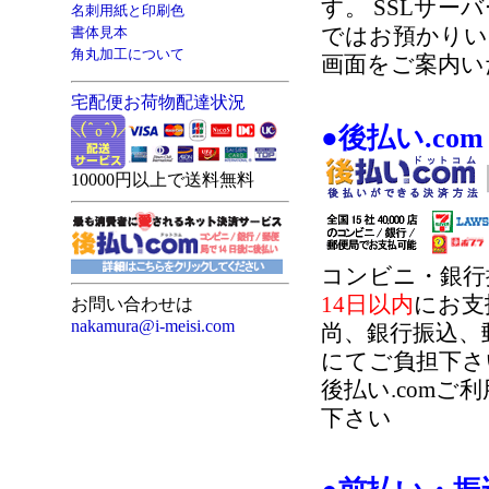
す。 SSLサ
名刺用紙と印刷色
書体見本
ではお預かりい
角丸加工について
画面をご案内い
宅配便お荷物配達状況
●後払い.com
10000円以上で送料無料
コンビニ・銀行
14日以内
にお支
お問い合わせは
nakamura@i-meisi.com
尚、銀行振込、
にてご負担下さ
後払い.comご
下さい