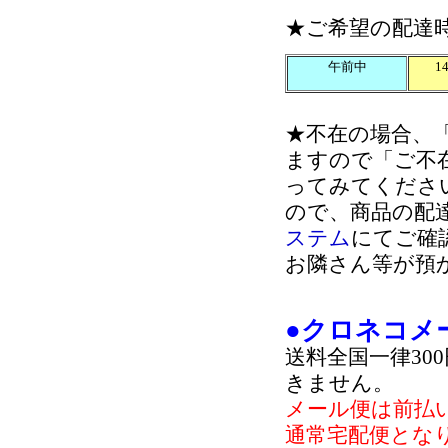
★ご希望の配達
午前中
1
★不在の場合、
ますので「ご不
ってみてくださ
ので、商品の配
ステム
にてご確
お隣さん等が預
●クロネコメ
送料全国一律30
きません。
メール便は前払
通常宅配便とな