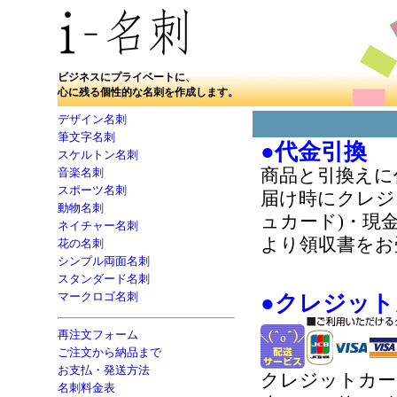
ビジネスにプライベートに、
心に残る個性的な名刺を作成します。
デザイン名刺
筆文字名刺
●代金引換
スケルトン名刺
音楽名刺
商品と引換えに
スポーツ名刺
届け時にクレジ
動物名刺
ュカード)・現
ネイチャー名刺
より領収書をお
花の名刺
シンプル両面名刺
スタンダード名刺
マークロゴ名刺
●クレジット
再注文フォーム
ご注文から納品まで
お支払・発送方法
クレジットカー
名刺料金表