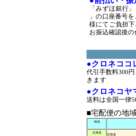
●前払い・振
「みずほ銀行」
」の口座番号を
様にてご負担下
お振込確認後の
●クロネココ
代引手数料300
きます
●クロネコヤ
送料は全国一律5
■宅配便の地
地域
北海道
北海道