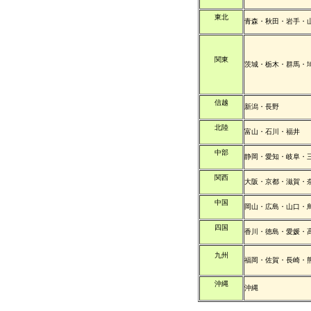
東北
青森・秋田・岩手・
関東
茨城・栃木・群馬・
信越
新潟・長野
北陸
富山・石川・福井
中部
静岡・愛知・岐阜・
関西
大阪・京都・滋賀・
中国
岡山・広島・山口・
四国
香川・徳島・愛媛・
九州
福岡・佐賀・長崎・
沖縄
沖縄