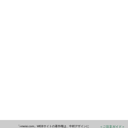
「i-meisi.com」WEBサイトの著作権は、中村デザインに
＜ご注文ガイド＞