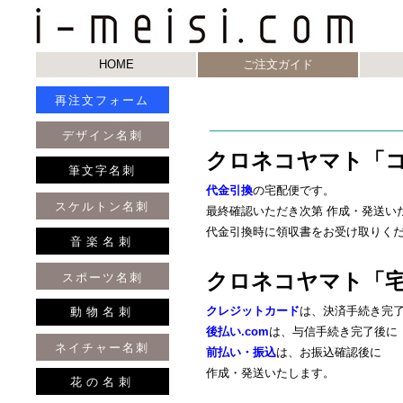
HOME
ご注文ガイド
再注文フォーム
デザイン名刺
クロネコヤマト「
筆文字名刺
代金引換
の宅配便です。
スケルトン名刺
最終確認いただき次第 作成・発送い
代金引換時に領収書をお受け取りく
音楽名刺
クロネコヤマト「
スポーツ名刺
クレジットカード
は、決済手続き完
動物名刺
後払い.com
は、与信手続き完了後に
ネイチャー名刺
前払い・振込
は、お振込確認後に
作成・発送いたします。
花の名刺