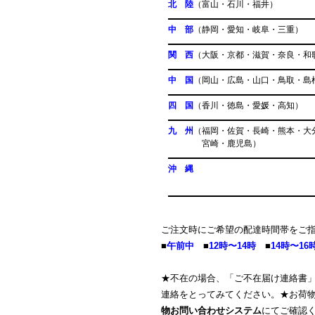
北 陸
（富山・石川
中 部
（静岡・愛知・岐
関 西
（大阪・京都・滋賀・奈良・
中 国
（岡山・広島・山口・
四 国
（香川・徳島・愛
九 州
（福岡・佐賀・長崎・
宮崎・鹿児島） 鹿児
沖 縄
地域により日
ご注文時にご希望の配達時間帯をご
■
午前中
■
12時〜14時
■
14時〜16
★不在の場合、「ご不在届け連絡書
連絡をとってみてください。★お荷
物お問い合わせシステム
にてご確認