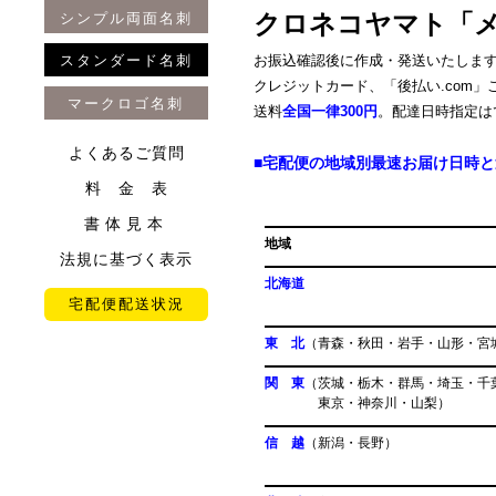
クロネコヤマト「
シンプル両面名刺
スタンダード名刺
お振込確認後に作成・発送いたしま
クレジットカード、「後払い.com
マークロゴ名刺
送料
全国一律300円
。配達日時指定は
よくあるご質問
■宅配便の地域別最速お届け日時と
料 金 表
書体見本
地域 発送日よ
法規に基づく表示
北海道 中
宅配便配送状況
地域により日
東 北
（青森・秋田・岩手・山形
関 東
（茨城・栃木・群馬・
東京・神奈川・山梨） 
信 越
（新潟・
地域により日