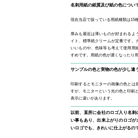
名刺用紙の紙質及び紙の色につい
現在当店で扱っている用紙種類は15
http://www.i-meisi.com/mihon.html
厚みも最近は薄いものが好まれるよ
イト、標準紙クリームが定番です。
いいものや、色味等も考えて使用用
すめです。用紙の色が濃くなったり
サンプルの色と実物の色が少し違
印刷するとモニターの画像の色とは
すが、モニターという光の色と印刷
表示に違いがあります。
以前、某所に会社のロゴ入り名刺
い事もあり、出来上がりのロゴが
いロゴでも、きれいに仕上がるの