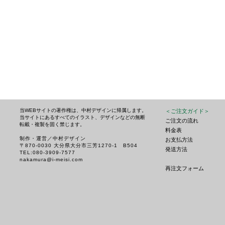
当WEBサイトの著作権は、中村デザインに帰属します。
＜ご注文ガイド＞
当サイトにあるすべてのイラスト、デザインなどの無断
ご注文の流れ
転載・複製を固く禁じます
。
料金表
制作・運営／中村デザイン
お支払方法
〒870-0030 大分県大分市三芳1270-1 B504
発送方法
TEL:080-3909-7577
nakamura@i-meisi.com
再注文フォーム