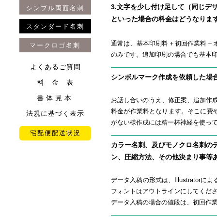
3.文字を少し付け足して（同じデ
シンプル両面名刺
といった場合の料金はどうなりま
スタンダード名刺
通常は、基本印刷料＋初回作業料＋
マークロゴ名刺
のみです。追加印刷の場合でも基本
よくあるご質問
シンボルマーク作成を依頼した場
料 金 表
書体見本
お話し合いのうえ、修正案、追加作
料金が作業料となります。そこに費
法規に基づく表示
がない様作成には精一杯神経を使っ
宅配便配送状況
カラー名刺、及びモノクロ名刺のデー
ン、圧縮方法、その他決まり事等
データ入稿の形式は、Illustrato
フォントはアウトラインにしてくだ
データ入稿の場合の値段は、初回作業