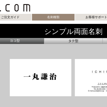
ご注文ガイド
名刺種類
お客様サポー
シンプル両面名刺
ヨコ型
タテ型